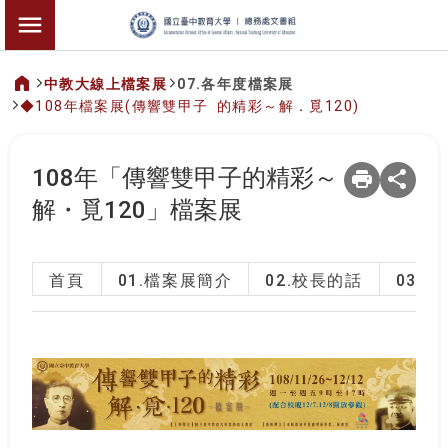
:::
文書組-檔案應用
切換選單
中教大線上檔案展
07.各年度檔案展
◆108年檔案展(傳響雙甲子 的精彩～解．覓120)
:::
108年「傳響雙甲子的精彩～
解・覓120」檔案展
首頁
01.檔案展簡介
02.校長的話
03.